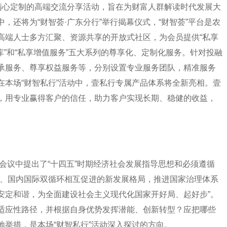
户精心定制的高端交流分享活动，旨在为财富人群解读时代发展大
，还将为“财智荟·广东分行”举行揭幕仪式，“财智荟”平台是农
高端人士多方汇聚、资源共享的开放式社区，为会员提供“私享
智库”和“私享增值服务”五大系列的尊享化、定制化服务。针对投融
承服务、尊享权益服务等，分别设置专业服务团队，精准服务
在本场“财智私行”活动中，壹私行专属产品体系将全新亮相。壹
，用专业赢得客户的信任，助力客户实现长期、稳健的收益，
，会议中提出了“十四五”时期经济社会发展指导思想和必须遵循
体、国内国际双循环相互促进的新发展格局，推进国家治理体系
安定和谐，为全面建设社会主义现代化国家开好局、起好步”。
适应性路径，并根据自身优势发挥潜能、创新转型？应把哪些
举措，是本场“财智私行”活动深入探讨的方向。